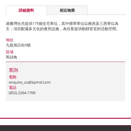
詳細資料
相近物業
港圖灣合共提供175個住宅單位，其中標準單位以兩房及三房單位為
主；項目配備多元化的會所設施，為住客提供動靜皆宜的活動空間。
地址
九龍旭日街9號
區域
馬頭角
查詢
電郵
enquire_us@kpmsl.com
電話
(852) 2264 1700
首頁
聯絡
網站地圖
免責條款
個人資料 (私隱) 政策
版權與商標