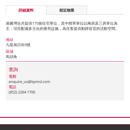
詳細資料
相近物業
港圖灣合共提供175個住宅單位，其中標準單位以兩房及三房單位為
主；項目配備多元化的會所設施，為住客提供動靜皆宜的活動空間。
地址
九龍旭日街9號
區域
馬頭角
查詢
電郵
enquire_us@kpmsl.com
電話
(852) 2264 1700
首頁
聯絡
網站地圖
免責條款
個人資料 (私隱) 政策
版權與商標