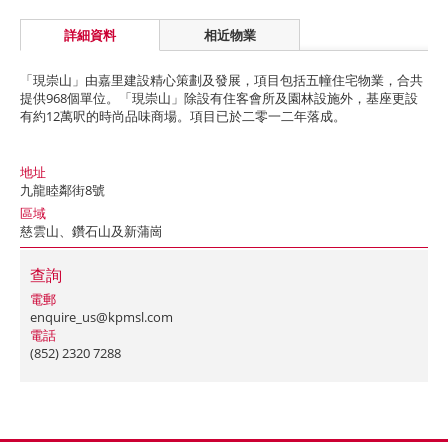
詳細資料
相近物業
「現崇山」由嘉里建設精心策劃及發展，項目包括五幢住宅物業，合共
提供968個單位。「現崇山」除設有住客會所及園林設施外，基座更設
有約12萬呎的時尚品味商場。項目已於二零一二年落成。
地址
九龍睦鄰街8號
區域
慈雲山、鑽石山及新蒲崗
查詢
電郵
enquire_us@kpmsl.com
電話
(852) 2320 7288