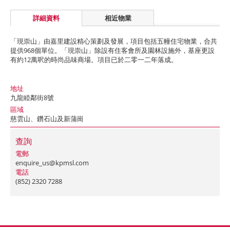
詳細資料
相近物業
「現崇山」由嘉里建設精心策劃及發展，項目包括五幢住宅物業，合共
提供968個單位。「現崇山」除設有住客會所及園林設施外，基座更設
有約12萬呎的時尚品味商場。項目已於二零一二年落成。
地址
九龍睦鄰街8號
區域
慈雲山、鑽石山及新蒲崗
查詢
電郵
enquire_us@kpmsl.com
電話
(852) 2320 7288