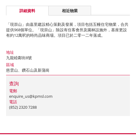
詳細資料
相近物業
「現崇山」由嘉里建設精心策劃及發展，項目包括五幢住宅物業，合共
提供968個單位。「現崇山」除設有住客會所及園林設施外，基座更設
有約12萬呎的時尚品味商場。項目已於二零一二年落成。
地址
九龍睦鄰街8號
區域
慈雲山、鑽石山及新蒲崗
查詢
電郵
enquire_us@kpmsl.com
電話
(852) 2320 7288