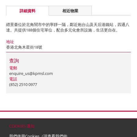
詳細資料
相近物業
縉景臺位於北角鬧市中的寧靜一隔，鄰近炮台山及天后港鐵站，四通八
達。共提供188個住宅單位，配合多元化會所設施，生活更自在。
地址
香港北角木星街18號
查詢
電郵
enquire_us@kpmsl.com
電話
(852) 2510 0977
首頁
聯絡
網站地圖
免責條款
個人資料 (私隱) 政策
版權與商標
COOKIES 通知
© 2026 嘉里建設有限公司 (於百慕達註冊成立之有限公司)
我們使用Cookies（請查看我們的