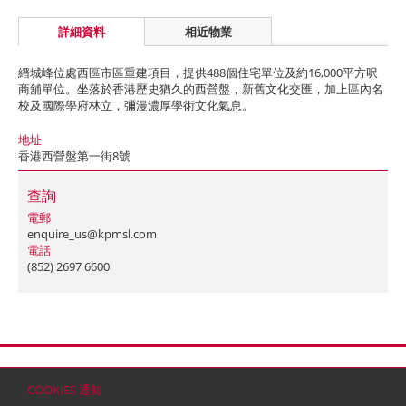
詳細資料
相近物業
縉城峰位處西區市區重建項目，提供488個住宅單位及約16,000平方呎
商舖單位。坐落於香港歷史猶久的西營盤，新舊文化交匯，加上區內名
校及國際學府林立，彌漫濃厚學術文化氣息。
地址
香港西營盤第一街8號
查詢
電郵
enquire_us@kpmsl.com
電話
(852) 2697 6600
首頁
聯絡
網站地圖
免責條款
個人資料 (私隱) 政策
版權與商標
COOKIES 通知
© 2026 嘉里建設有限公司 (於百慕達註冊成立之有限公司)