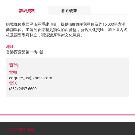
詳細資料
相近物業
縉城峰位處西區市區重建項目，提供488個住宅單位及約16,000平方呎
商舖單位。坐落於香港歷史猶久的西營盤，新舊文化交匯，加上區內名
校及國際學府林立，彌漫濃厚學術文化氣息。
地址
香港西營盤第一街8號
查詢
電郵
enquire_us@kpmsl.com
電話
(852) 2697 6600
首頁
聯絡
網站地圖
免責條款
個人資料 (私隱) 政策
版權與商標
COOKIES 通知
© 2026 嘉里建設有限公司 (於百慕達註冊成立之有限公司)