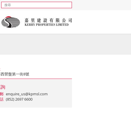
址
港西營盤第一街8號
查詢
郵
enquire_us@kpmsl.com
話
(852) 2697 6600