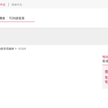
體中文
简体中文
機會
可持續發展
物業管理服務
縉城峰
地
香
電
電