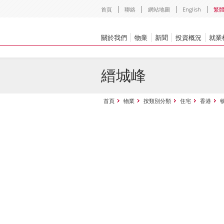
首頁
聯絡
網站地圖
English
繁
關於我們
物業
新聞
投資概況
就業
縉城峰
首頁
物業
按類別分類
住宅
香港