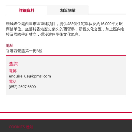
詳細資料
相近物業
縉城峰位處西區市區重建項目，提供488個住宅單位及約16,000平方呎
商舖單位。坐落於香港歷史猶久的西營盤，新舊文化交匯，加上區內名
校及國際學府林立，彌漫濃厚學術文化氣息。
地址
香港西營盤第一街8號
查詢
電郵
enquire_us@kpmsl.com
電話
(852) 2697 6600
首頁
聯絡
網站地圖
免責條款
個人資料 (私隱) 政策
版權與商標
COOKIES 通知
© 2026 嘉里建設有限公司 (於百慕達註冊成立之有限公司)