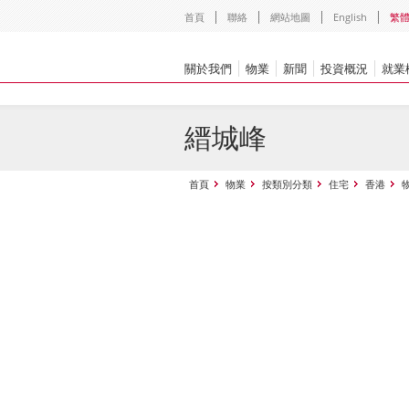
首頁
聯絡
網站地圖
English
繁
關於我們
物業
新聞
投資概況
就業
縉城峰
首頁
物業
按類別分類
住宅
香港