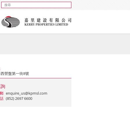
址
港西營盤第一街8號
查詢
郵
enquire_us@kpmsl.com
話
(852) 2697 6600