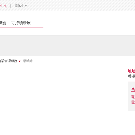
體中文
简体中文
機會
可持續發展
物業管理服務
縉城峰
地
香
電
電