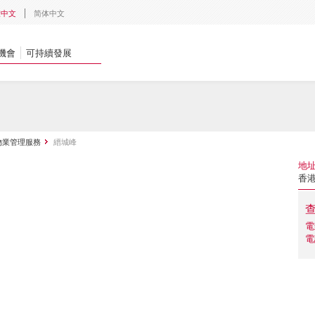
體中文
简体中文
機會
可持續發展
物業管理服務
縉城峰
地
香
電
電