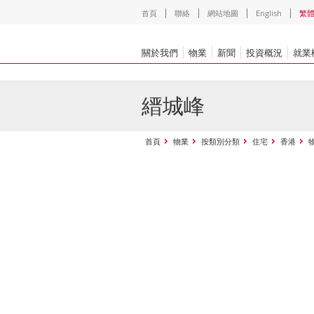
首頁
聯絡
網站地圖
English
繁
關於我們
物業
新聞
投資概況
就業
縉城峰
首頁
物業
按類別分類
住宅
香港