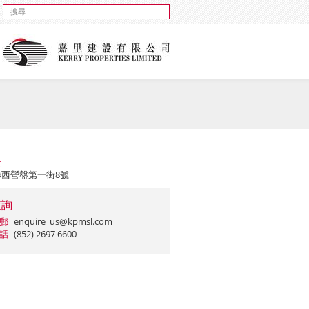
址
港西營盤第一街8號
查詢
郵
enquire_us@kpmsl.com
話
(852) 2697 6600