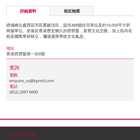
詳細資料
相近物業
縉城峰位處西區市區重建項目，提供488個住宅單位及約16,000平方呎
商舖單位。坐落於香港歷史猶久的西營盤，新舊文化交匯，加上區內名
校及國際學府林立，彌漫濃厚學術文化氣息。
地址
香港西營盤第一街8號
查詢
電郵
enquire_us@kpmsl.com
電話
(852) 2697 6600
首頁
聯絡
網站地圖
免責條款
個人資料 (私隱) 政策
版權與商標
COOKIES 通知
© 2026 嘉里建設有限公司 (於百慕達註冊成立之有限公司)