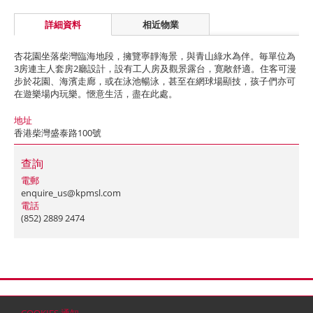
詳細資料
相近物業
杏花園坐落柴灣臨海地段，擁覽寧靜海景，與青山綠水為伴。毎單位為
3房連主人套房2廳設計，設有工人房及觀景露台，寛敞舒適。住客可漫
步於花園、海濱走廊，或在泳池暢泳，甚至在網球場顯技，孩子們亦可
在遊樂場内玩樂。愜意生活，盡在此處。
地址
香港柴灣盛泰路100號
查詢
電郵
enquire_us@kpmsl.com
電話
(852) 2889 2474
首頁
聯絡
網站地圖
免責條款
個人資料 (私隱) 政策
版權與商標