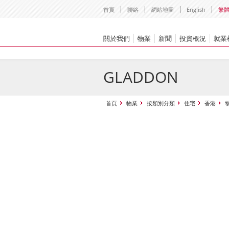
首頁
聯絡
網站地圖
English
繁
關於我們
物業
新聞
投資概況
就業
GLADDON
首頁
物業
按類別分類
住宅
香港