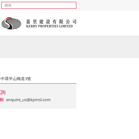
址
港中環半山梅道3號
查詢
郵
enquire_us@kpmsl.com