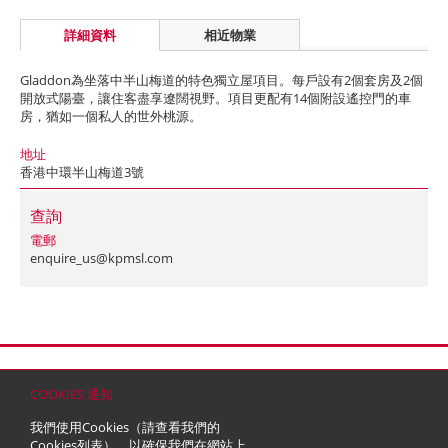
詳細資料
相近物業
Gladdon為坐落中半山梅道的特色獨立屋項目。每戶設有2個套房及2個
開放式陽臺，讓住客盡享遼闊視野。項目更配有14個附設遙控門的車
房，猶如一個私人的世外桃源。
地址
香港中環半山梅道3號
查詢
電郵
enquire_us@kpmsl.com
首頁
聯絡
網站地圖
免責條款
個人資料 (私隱) 政策
版權與商標
COOKIES 通知
© 2026 嘉里建設有限公司 (於百慕達註冊成立之有限公司)
我們使用Cookies（請查看我們的
Cookies列表
），以確保我們在網站上