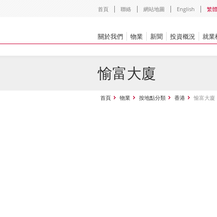
首頁
聯絡
網站地圖
English
繁
關於我們
物業
新聞
投資概況
就業
愉富大廈
首頁
物業
按地點分類
香港
愉富大廈