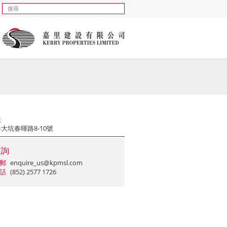
址
大坑春暉路8-10號
查詢
郵
enquire_us@kpmsl.com
話
(852) 2577 1726