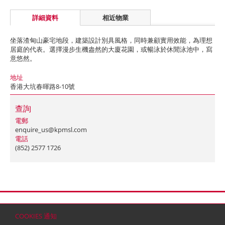
詳細資料
相近物業
坐落渣甸山豪宅地段，建築設計別具風格，同時兼顧實用效能，為理想
居庭的代表。選擇漫步生機盎然的大廈花園，或暢泳於休閒泳池中，寫
意悠然。
地址
香港大坑春暉路8-10號
查詢
電郵
enquire_us@kpmsl.com
電話
(852) 2577 1726
首頁
聯絡
網站地圖
免責條款
個人資料 (私隱) 政策
版權與商標
COOKIES 通知
© 2026 嘉里建設有限公司 (於百慕達註冊成立之有限公司)