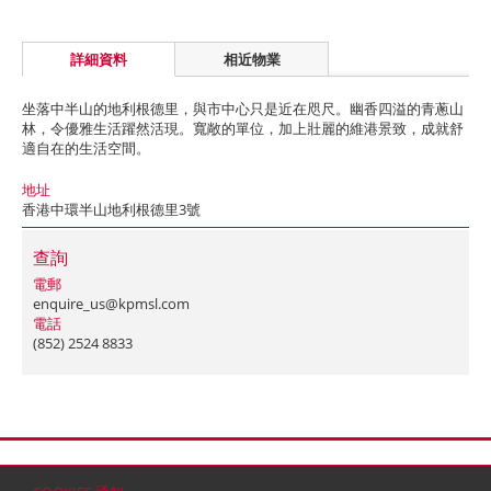
詳細資料
相近物業
坐落中半山的地利根德里，與市中心只是近在咫尺。幽香四溢的青蔥山
林，令優雅生活躍然活現。寬敞的單位，加上壯麗的維港景致，成就舒
適自在的生活空間。
地址
香港中環半山地利根德里3號
查詢
電郵
enquire_us@kpmsl.com
電話
(852) 2524 8833
首頁
聯絡
網站地圖
免責條款
個人資料 (私隱) 政策
版權與商標