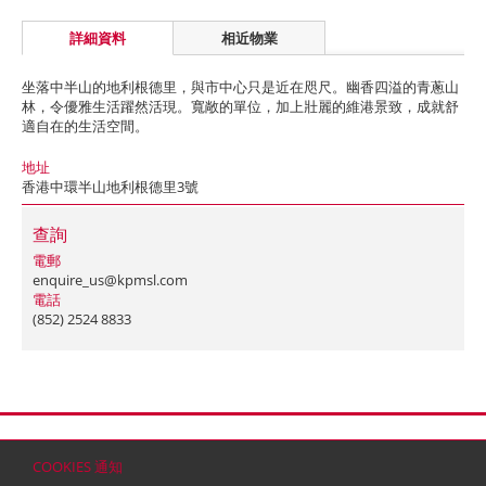
詳細資料
相近物業
坐落中半山的地利根德里，與市中心只是近在咫尺。幽香四溢的青蔥山
林，令優雅生活躍然活現。寬敞的單位，加上壯麗的維港景致，成就舒
適自在的生活空間。
地址
香港中環半山地利根德里3號
查詢
電郵
enquire_us@kpmsl.com
電話
(852) 2524 8833
首頁
聯絡
網站地圖
免責條款
個人資料 (私隱) 政策
版權與商標
COOKIES 通知
© 2026 嘉里建設有限公司 (於百慕達註冊成立之有限公司)