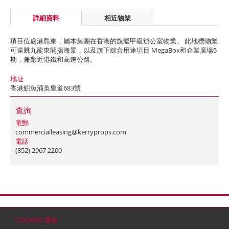
詳細資料
相近物業
項目位處港島東，屬本集團在香港的旗艦甲級辦公室物業。 此地標物業
可遠眺九龍東開揚海景，以及旗下綜合用途項目 MegaBox和企業廣場5
期，兼鄰近港鐵和高速公路。
地址
香港鰂魚涌英皇道683號
查詢
電郵
commercialleasing@kerryprops.com
電話
(852) 2967 2200
首頁
聯絡
網站地圖
免責條款
個人資料 (私隱) 政策
版權與商標
COOKIES 通知
© 2026 嘉里建設有限公司 (於百慕達註冊成立之有限公司)