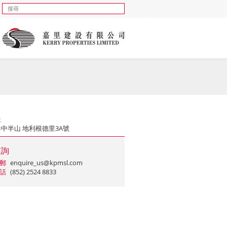
址
中半山 地利根德里3A號
查詢
郵
enquire_us@kpmsl.com
話
(852) 2524 8833