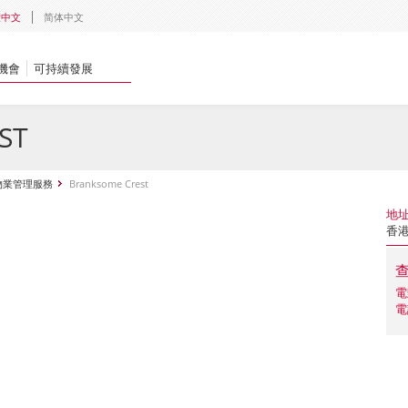
體中文
简体中文
機會
可持續發展
ST
物業管理服務
Branksome Crest
地
香港
電
電