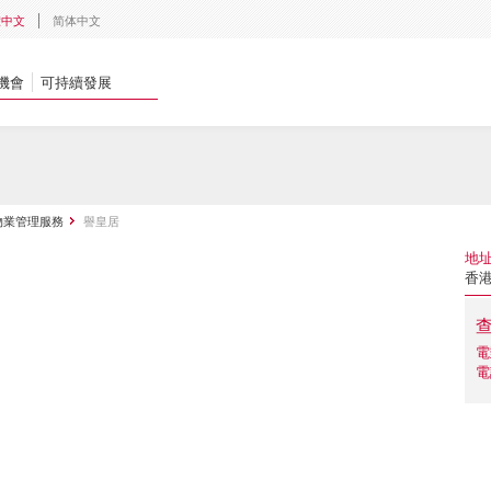
體中文
简体中文
機會
可持續發展
物業管理服務
譽皇居
地
香
電
電