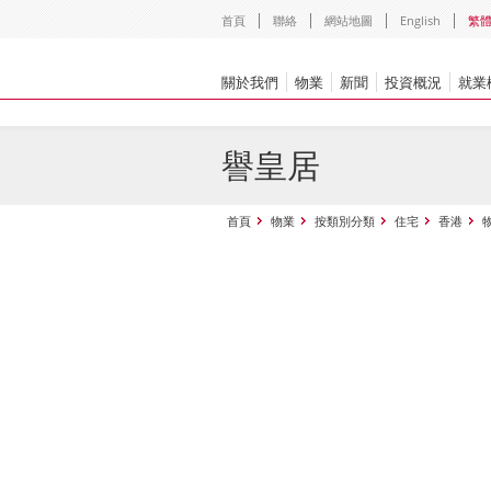
首頁
聯絡
網站地圖
English
繁
關於我們
物業
新聞
投資概況
就業
譽皇居
首頁
物業
按類別分類
住宅
香港