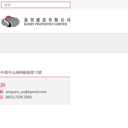
址
港中環半山地利根德里12號
查詢
郵
enquire_us@kpmsl.com
話
(852) 2526 2003