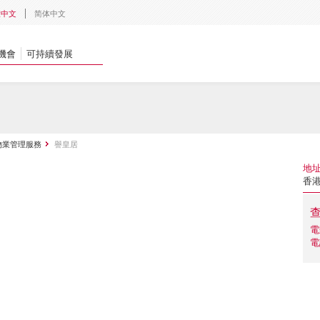
體中文
简体中文
機會
可持續發展
物業管理服務
譽皇居
地
香
電
電