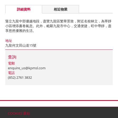
詳細資料
相近物業
聳立九龍中部優越地段，盡覽九龍區繁華景致，附近名校林立，為寧靜
小區增添書卷氣息。此外，毗鄰九龍市中心，交通便捷，旺中帶靜，盡
享悠然優雅的生活。
地址
九龍何文田山道15號
查詢
電郵
enquire_us@kpmsl.com
電話
(852) 2761 3832
首頁
聯絡
網站地圖
免責條款
個人資料 (私隱) 政策
版權與商標
COOKIES 通知
© 2026 嘉里建設有限公司 (於百慕達註冊成立之有限公司)