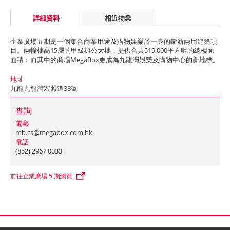
詳細資料
相近物業
企業廣場五期是一個集合商業用途及購物娛樂於一身的嶄新兩用建築項
目。兩幢樓高15層的甲級辦公大樓，提供合共519,000平方呎的總樓面
面積﹔而其中的商場MegaBox更成為九龍灣娛樂及購物中心的新地標。
地址
九龍九龍灣宏照道38號
查詢
電郵
mb.cs@megabox.com.hk
電話
(852) 2967 0033
前往企業廣場 5 期網頁