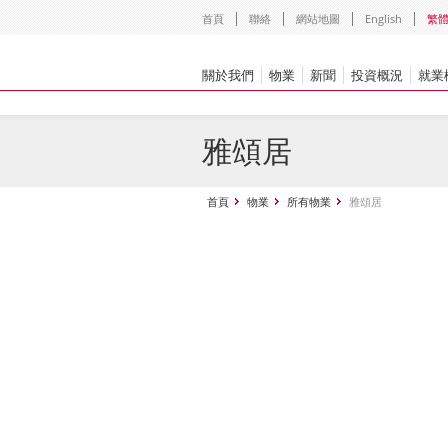
首頁
聯絡
網站地圖
English
繁
關於我們
物業
新聞
投資概況
就業
雅頌居
首頁
物業
所有物業
雅頌居