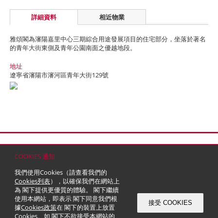
詳細資料
相近物業
雅頌閣為瀋陽嘉里中心三期綜合用途發展項目的住宅部分，坐落於著名
的青年大街東側及青年公園南面之優越地段。
地址
遼寧省瀋陽市瀋河區青年大街129號
首頁
聯絡
網站地圖
免責條款
個人資料 (私隱) 政策
版權與商標
COOKIES 通知
© 2026 嘉里建設有限公司 (於百慕達註冊成立之有限公司)
我們使用Cookies（請查看我們的
Cookies列表
），以確保我們在網站上
為 閣下提供更優質的體驗。 閣下繼續
使用本網站，即表示 閣下同意我們根
接受 COOKIES
據
Cookies政策
在 閣下的裝置上放置
Cookies。如 閣下不欲接受本網站的