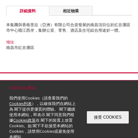
詳細資料
相近物業
本集團與香格里拉（亞洲）有限公司合資發展的南昌項目位於紅谷灘區
市中心贛江西岸，集辦公室、零售、酒店及住宅綜合用途於一體。
地址
南昌市紅谷灘區
首頁
聯絡
網站地圖
免責條款
個人資料 (私隱) 政策
版權與商標
COOKIES 通知
© 2026 嘉里建設有限公司 (於百慕達註冊成立之有限公司)
我們使用Cookies（請查看我們的
Cookies列表
），以確保我們在網站上
為 閣下提供更優質的體驗。 閣下繼續
使用本網站，即表示 閣下同意我們根
接受 COOKIES
據
Cookies政策
在 閣下的裝置上放置
Cookies。如 閣下不欲接受本網站的
Cookies，請禁用Cookies或避免使用
本網站。