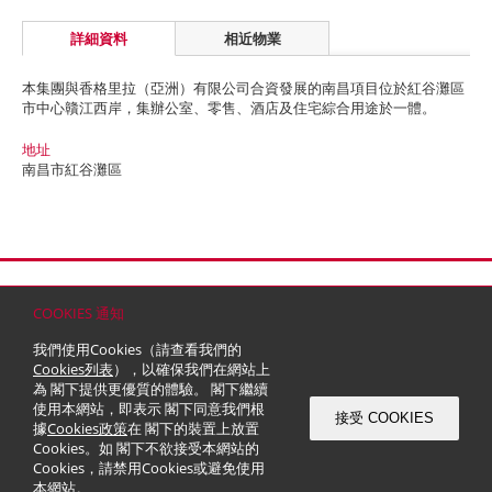
詳細資料
相近物業
本集團與香格里拉（亞洲）有限公司合資發展的南昌項目位於紅谷灘區
市中心贛江西岸，集辦公室、零售、酒店及住宅綜合用途於一體。
地址
南昌市紅谷灘區
首頁
聯絡
網站地圖
免責條款
個人資料 (私隱) 政策
版權與商標
COOKIES 通知
© 2026 嘉里建設有限公司 (於百慕達註冊成立之有限公司)
我們使用Cookies（請查看我們的
Cookies列表
），以確保我們在網站上
為 閣下提供更優質的體驗。 閣下繼續
使用本網站，即表示 閣下同意我們根
接受 COOKIES
據
Cookies政策
在 閣下的裝置上放置
Cookies。如 閣下不欲接受本網站的
Cookies，請禁用Cookies或避免使用
本網站。