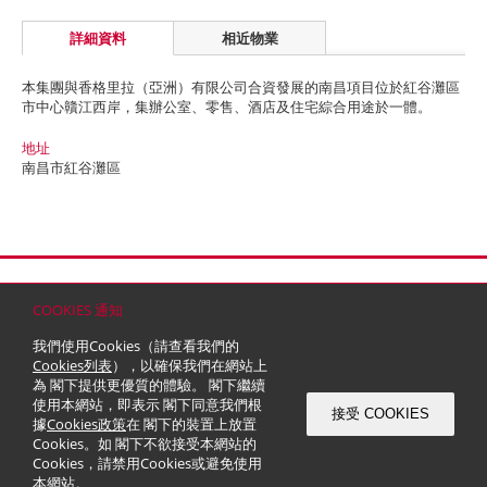
詳細資料
相近物業
本集團與香格里拉（亞洲）有限公司合資發展的南昌項目位於紅谷灘區
市中心贛江西岸，集辦公室、零售、酒店及住宅綜合用途於一體。
地址
南昌市紅谷灘區
首頁
聯絡
網站地圖
免責條款
個人資料 (私隱) 政策
版權與商標
COOKIES 通知
© 2026 嘉里建設有限公司 (於百慕達註冊成立之有限公司)
我們使用Cookies（請查看我們的
Cookies列表
），以確保我們在網站上
為 閣下提供更優質的體驗。 閣下繼續
使用本網站，即表示 閣下同意我們根
接受 COOKIES
據
Cookies政策
在 閣下的裝置上放置
Cookies。如 閣下不欲接受本網站的
Cookies，請禁用Cookies或避免使用
本網站。