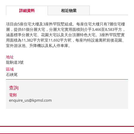
詳細資料
相近物業
項目由5座住宅大樓及3座矜罕院墅組成。每座住宅大樓只有7層住宅樓
層，提供61個分層大宅，分層大宅實用面積則介乎3,466至8,583平方，
涵蓋標準分層大宅、花園大宅以及天台頂層特色大宅。3座矜罕院墅實
用面積為11,382平方呎至11,692平方呎，每座均特設逾萬呎前後花園、
室外游泳池、升降機以及私人停車庫。
地址
龍駒道3號
區域
石硤尾
查詢
電郵
enquire_us@kpmsl.com