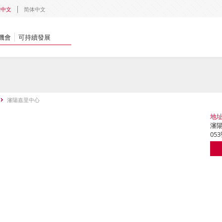
體中文
简体中文
機會
可持續發展
瀋陽嘉里中心
地
瀋陽
05