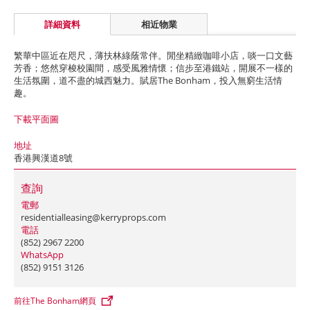
詳細資料
相近物業
繁華中區近在咫尺，薄扶林綠蔭常伴。閒坐精緻咖啡小店，啖一口文藝
芳香；悠然穿梭校園間，感受風雅情懷；信步至港鐵站，開展不一樣的
生活氛圍，道不盡的城西魅力。賦居The Bonham，投入無窮生活情
趣。
下載平面圖
地址
香港興漢道8號
查詢
電郵
residentialleasing@kerryprops.com
電話
(852) 2967 2200
WhatsApp
(852) 9151 3126
前往The Bonham網頁