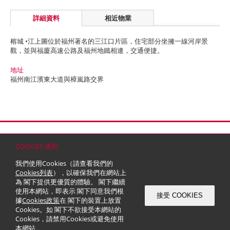
詳細資料
相近物業
榕城 •江上圖位於福州著名的三江口片區，住宅部分坐擁一線河岸景
觀，並與福廈高速公路及福州地鐵相連，交通便捷。
地址
福州南江濱東大道與樟嵐路交界
首頁
聯絡
網站地圖
免責條款
個人資料 (私隱) 政策
版權與商標
COOKIES 通知
© 2026 嘉里建設有限公司 (於百慕達註冊成立之有限公司)
我們使用Cookies（請查看我們的
Cookies列表
），以確保我們在網站上
為 閣下提供更優質的體驗。 閣下繼續
使用本網站，即表示 閣下同意我們根
接受 COOKIES
據
Cookies政策
在 閣下的裝置上放置
Cookies。如 閣下不欲接受本網站的
Cookies，請禁用Cookies或避免使用
本網站。