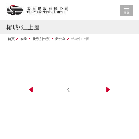
榕城•江上圖
首頁
物業
按類別分類
辦公室
榕城•江上圖