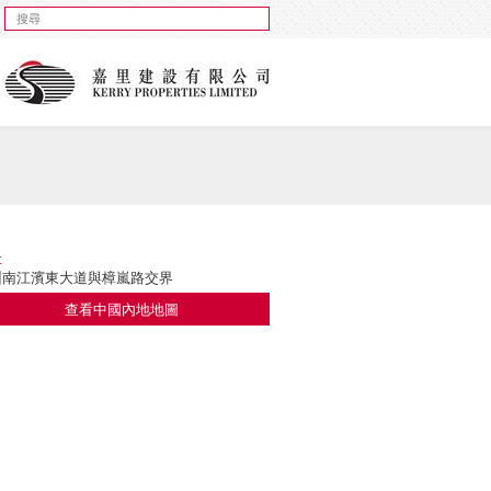
址
州南江濱東大道與樟嵐路交界
查看中國內地地圖