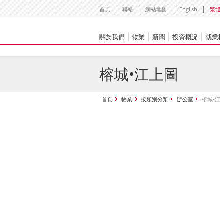
首頁
聯絡
網站地圖
English
繁
關於我們
物業
新聞
投資概況
就業
榕城•江上圖
首頁
物業
按類別分類
辦公室
榕城•