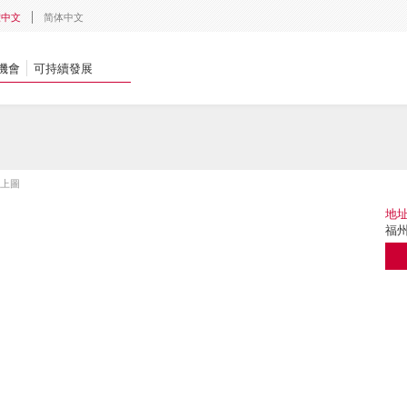
體中文
简体中文
機會
可持續發展
江上圖
地
福