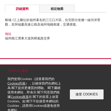
詳細資料
相近物業
榕城 •江上圖位於福州著名的三江口片區，住宅部分坐擁一線河岸景
觀，並與福廈高速公路及福州地鐵相連，交通便捷。
地址
福州南江濱東大道與樟嵐路交界
首頁
聯絡
網站地圖
免責條款
個人資料 (私隱) 政策
版權與商標
COOKIES 通知
© 2026 嘉里建設有限公司 (於百慕達註冊成立之有限公司)
我們使用Cookies（請查看我們的
Cookies列表
），以確保我們在網站上
為 閣下提供更優質的體驗。 閣下繼續
使用本網站，即表示 閣下同意我們根
接受 COOKIES
據
Cookies政策
在 閣下的裝置上放置
Cookies。如 閣下不欲接受本網站的
Cookies，請禁用Cookies或避免使用
本網站。