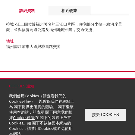
詳細資料
相近物業
榕城 •江上圖位於福州著名的三江口片區，住宅部分坐擁一線河岸景
觀，並與福廈高速公路及福州地鐵相連，交通便捷。
地址
福州南江濱東大道與樟嵐路交界
首頁
聯絡
網站地圖
免責條款
個人資料 (私隱) 政策
版權與商標
COOKIES 通知
© 2026 嘉里建設有限公司 (於百慕達註冊成立之有限公司)
我們使用Cookies（請查看我們的
Cookies列表
），以確保我們在網站上
為 閣下提供更優質的體驗。 閣下繼續
使用本網站，即表示 閣下同意我們根
接受 COOKIES
據
Cookies政策
在 閣下的裝置上放置
Cookies。如 閣下不欲接受本網站的
Cookies，請禁用Cookies或避免使用
本網站。