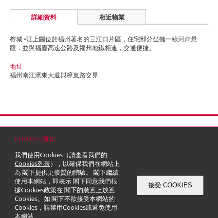
詳細資料
相近物業
榕城 •江上圖位於福州著名的三江口片區，住宅部分坐擁一線河岸景
觀，並與福廈高速公路及福州地鐵相連，交通便捷。
地址
福州南江濱東大道與樟嵐路交界
首頁
聯絡
網站地圖
免責條款
個人資料 (私隱) 政策
版權與商標
COOKIES 通知
© 2026 嘉里建設有限公司 (於百慕達註冊成立之有限公司)
我們使用Cookies（請查看我們的
Cookies列表
），以確保我們在網站上
為 閣下提供更優質的體驗。 閣下繼續
使用本網站，即表示 閣下同意我們根
接受 COOKIES
據
Cookies政策
在 閣下的裝置上放置
Cookies。如 閣下不欲接受本網站的
Cookies，請禁用Cookies或避免使用
本網站。