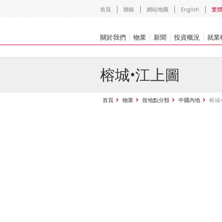
首頁
聯絡
網站地圖
English
繁
關於我們
物業
新聞
投資概況
就業
榕城•江上圖
首頁
物業
按地點分類
中國內地
榕城