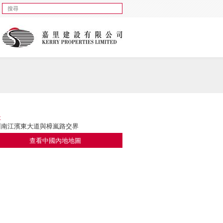
址
州南江濱東大道與樟嵐路交界
查看中國內地地圖