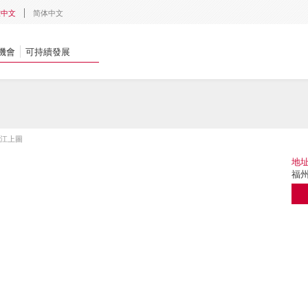
體中文
简体中文
機會
可持續發展
•江上圖
地
福