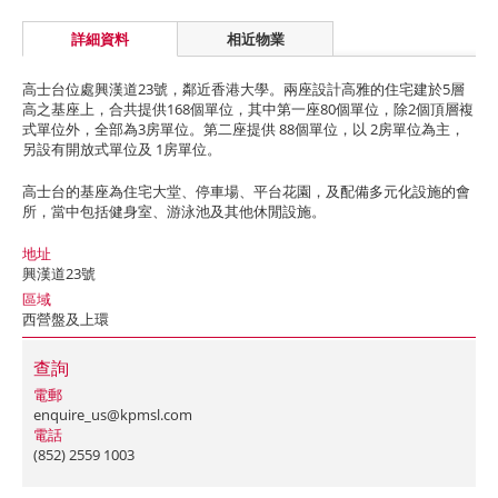
詳細資料
相近物業
高士台位處興漢道23號，鄰近香港大學。兩座設計高雅的住宅建於5層
高之基座上，合共提供168個單位，其中第一座80個單位，除2個頂層複
式單位外，全部為3房單位。第二座提供 88個單位，以 2房單位為主，
另設有開放式單位及 1房單位。
高士台的基座為住宅大堂、停車場、平台花園，及配備多元化設施的會
所，當中包括健身室、游泳池及其他休閒設施。
地址
興漢道23號
區域
西營盤及上環
查詢
電郵
enquire_us@kpmsl.com
電話
(852) 2559 1003