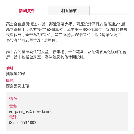
詳細資料
相近物業
高士台位處興漢道23號，鄰近香港大學。兩座設計高雅的住宅建於5層
高之基座上，合共提供168個單位，其中第一座80個單位，除2個頂層複
式單位外，全部為3房單位。第二座提供 88個單位，以 2房單位為主，
另設有開放式單位及 1房單位。
高士台的基座為住宅大堂、停車場、平台花園，及配備多元化設施的會
所，當中包括健身室、游泳池及其他休閒設施。
地址
興漢道23號
區域
西營盤及上環
查詢
電郵
enquire_us@kpmsl.com
電話
(852) 2559 1003