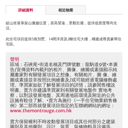
詳細資料
相近物業
緹山坐落筆架山優越位置，居高望遠，景觀壯麗，提供低密度尊尚生
活。
此住宅項目提供5座別墅、14間洋房及2幢住宅大樓，構建成尊貴豪華住
宅區。
聲明
區域：石硤尾•街道名稱及門牌號數：龍駒道9號•本廣
告/宣傳資料內載列的相片、圖像、繪圖或素描顯示純
屬畫家對有關發展項目之想像。有關相片、圖 像、繪
圖或素描並非按照比例繪畫及/或可能經過電腦修飾處
理。準買家如欲了解發展項目的詳情，請參閱售樓說
明書。賣方亦建議準買家到有關發展地盤作 實地考
察，以對該發展地盤、其周邊地區環境及附近的公共
設施有較佳了解。•賣方為施行《一手住宅物業銷售條
例》第二部而就發展項目指定的互聯網網站的網址：
www.themontrouge.com.hk
賣方保留權利不時改動發展項目或其任何部分之建築
圖則及其他圖則、設計、裝置、裝修物料及設備等。