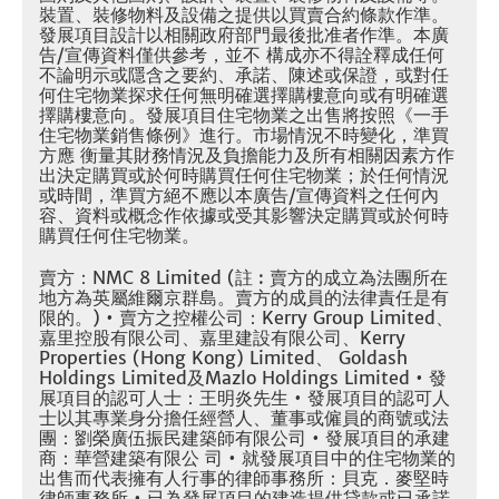
裝置、裝修物料及設備之提供以買賣合約條款作準。
發展項目設計以相關政府部門最後批准者作準。本廣
告/宣傳資料僅供參考，並不 構成亦不得詮釋成任何
不論明示或隱含之要約、承諾、陳述或保證，或對任
何住宅物業探求任何無明確選擇購樓意向或有明確選
擇購樓意向。發展項目住宅物業之出售將按照《一手
住宅物業銷售條例》進行。市場情況不時變化，準買
方應 衡量其財務情況及負擔能力及所有相關因素方作
出決定購買或於何時購買任何住宅物業；於任何情況
或時間，準買方絕不應以本廣告/宣傳資料之任何內
容、資料或概念作依據或受其影響決定購買或於何時
購買任何住宅物業。
賣方：NMC 8 Limited (註 : 賣方的成立為法團所在
地方為英屬維爾京群島。賣方的成員的法律責任是有
限的。) • 賣方之控權公司：Kerry Group Limited、
嘉里控股有限公司、嘉里建設有限公司、Kerry
Properties (Hong Kong) Limited、 Goldash
Holdings Limited及Mazlo Holdings Limited • 發
展項目的認可人士：王明炎先生 • 發展項目的認可人
士以其專業身分擔任經營人、董事或僱員的商號或法
團：劉榮廣伍振民建築師有限公司 • 發展項目的承建
商：華營建築有限公 司 • 就發展項目中的住宅物業的
出售而代表擁有人行事的律師事務所：貝克．麥堅時
律師事務所 • 已為發展項目的建造提供貸款或已承諾