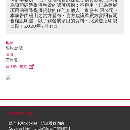
為該項建造提供融資的認可機構：不適用 • 已為發展
項目的建造提供貸款的任何其他人：東譽有 限公司 •
本廣告由緹山之賣方發布 • 賣方建議準買方參閱有關
售樓說明書，以了解發展項目的資料 • 此廣告之印製
日期：2020年7月31日
地址
龍駒道9號
區域
石硤尾
前往緹山網頁
首頁
聯絡
網站地圖
免責條款
個人資料 (私隱) 政策
版權與商標
COOKIES 通知
© 2026 嘉里建設有限公司 (於百慕達註冊成立之有限公司)
我們使用Cookies（請查看我們的
Cookies列表
），以確保我們在網站上