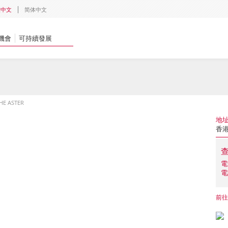
體中文
简体中文
機會
可持續發展
HE ASTER
地
香港
電
電
前往