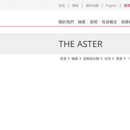
首頁
聯絡
網站地圖
English
繁
關於我們
物業
新聞
投資概況
就業
THE ASTER
首頁
物業
按類別分類
住宅
香港
T