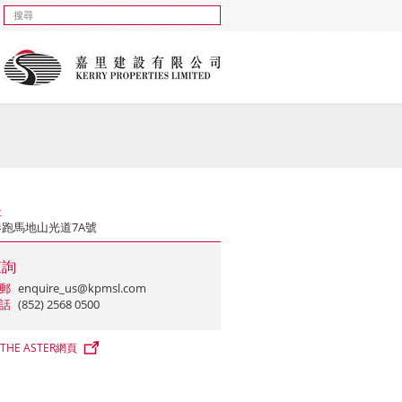
址
跑馬地山光道7A號
查詢
郵
enquire_us@kpmsl.com
話
(852) 2568 0500
THE ASTER網頁