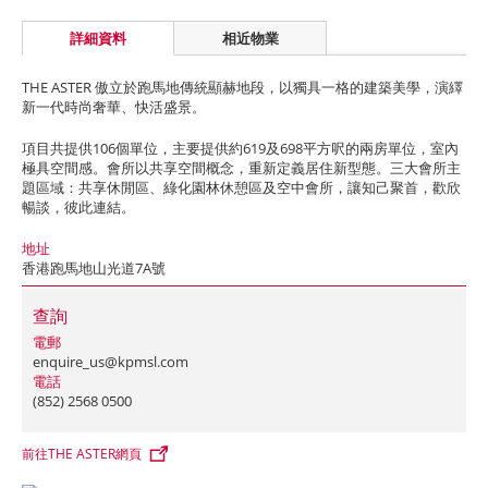
詳細資料
相近物業
THE ASTER 傲立於跑馬地傳統顯赫地段，以獨具一格的建築美學，演繹
新一代時尚奢華、快活盛景。
項目共提供106個單位，主要提供約619及698平方呎的兩房單位，室內
極具空間感。會所以共享空間概念，重新定義居住新型態。三大會所主
題區域：共享休閒區、綠化園林休憩區及空中會所，讓知己聚首，歡欣
暢談，彼此連結。
地址
香港跑馬地山光道7A號
查詢
電郵
enquire_us@kpmsl.com
電話
(852) 2568 0500
前往THE ASTER網頁