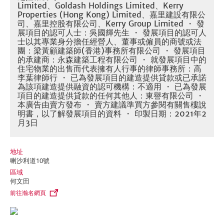
Limited、Goldash Holdings Limited、Kerry
Properties (Hong Kong) Limited、嘉里建設有限公
司、嘉里控股有限公司、Kerry Group Limited ・ 發
展項目的認可人士：吳國輝先生 ・ 發展項目的認可人
士以其專業身分擔任經營人、董事或僱員的商號或法
團：梁黃顧建築師(香港)事務所有限公司 ・ 發展項目
的承建商：永森建築工程有限公司 ・ 就發展項目中的
住宅物業的出售而代表擁有人行事的律師事務所：高
李葉律師行 ・ 已為發展項目的建造提供貸款或已承諾
為該項建造提供融資的認可機構：不適用 ・ 已為發展
項目的建造提供貸款的任何其他人：東譽有限公司 ・
本廣告由賣方發布 ・ 賣方建議準買方參閱有關售樓說
明書，以了解發展項目的資料 ・ 印製日期：2021年2
月3日
地址
喇沙利道10號
區域
何文田
前往瀚名網頁