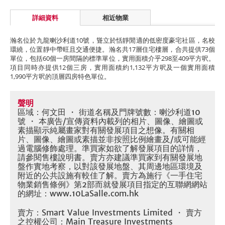
詳細資料
相近物業
瀚名位於九龍喇沙利道10號，聳立於恬靜閒適的低密度豪宅社區，名校
環繞，位置靜中帶旺且交通便捷。瀚名共17層住宅樓層，合共提供73個
單位，包括60個一房間隔的標準單位，實用面積介乎298至409平方呎。
項目同時亦提供12個三房，實用面積約1,132平方呎及一個實用面積
1,990平方呎的頂層四房特色單位。
聲明
區域：何文田 ・ 街道名稱及門牌號數：喇沙利道10
號 ・ 本廣告/宣傳資料內載列的相片、圖像、繪圖或
素描顯示純屬畫家對有關發展項目之想像。有關相
片、圖像、繪圖或素描並非按照比例繪畫及/或可能經
過電腦修飾處理。準買家如欲了解發展項目的詳情，
請參閱售樓說明書。賣方亦建議準買家到有關發展地
盤作實地考察，以對該發展地盤、其周邊地區環境及
附近的公共設施有較佳了解。賣方為施行《一手住宅
物業銷售條例》第2部而就發展項目指定的互聯網網站
的網址：www.10LaSalle.com.hk
賣方：Smart Value Investments Limited ・ 賣方
之控權公司：Main Treasure Investments