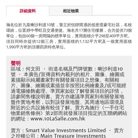
詳細資料
相近物業
瀚名位於九龍喇沙利道10號，聳立於恬靜閒適的低密度豪宅社區，名校
環繞，位置靜中帶旺且交通便捷。瀚名共17層住宅樓層，合共提供73個
單位，包括60個一房間隔的標準單位，實用面積介乎298至409平方呎。
項目同時亦提供12個三房，實用面積約1,132平方呎及一個實用面積
1,990平方呎的頂層四房特色單位。
聲明
區域：何文田 ・ 街道名稱及門牌號數：喇沙利道10
號 ・ 本廣告/宣傳資料內載列的相片、圖像、繪圖或
素描顯示純屬畫家對有關發展項目之想像。有關相
片、圖像、繪圖或素描並非按照比例繪畫及/或可能經
過電腦修飾處理。準買家如欲了解發展項目的詳情，
請參閱售樓說明書。賣方亦建議準買家到有關發展地
盤作實地考察，以對該發展地盤、其周邊地區環境及
附近的公共設施有較佳了解。賣方為施行《一手住宅
物業銷售條例》第2部而就發展項目指定的互聯網網站
的網址：www.10LaSalle.com.hk
賣方：Smart Value Investments Limited ・ 賣方
之控權公司：Main Treasure Investments