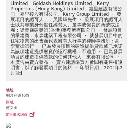
Limited、Goldash Holdings Limited、Kerry
Properties (Hong Kong) Limited、嘉里建設有限公
司、嘉里控股有限公司、Kerry Group Limited ・ 發
展項目的認可人士：吳國輝先生 ・ 發展項目的認可人
士以其專業身分擔任經營人、董事或僱員的商號或法
團：梁黃顧建築師(香港)事務所有限公司 ・ 發展項目
的承建商：永森建築工程有限公司 ・ 就發展項目中的
住宅物業的出售而代表擁有人行事的律師事務所：高
李葉律師行 ・ 已為發展項目的建造提供貸款或已承諾
為該項建造提供融資的認可機構：不適用 ・ 已為發展
項目的建造提供貸款的任何其他人：東譽有限公司 ・
本廣告由賣方發布 ・ 賣方建議準買方參閱有關售樓說
明書，以了解發展項目的資料 ・ 印製日期：2021年2
月3日
地址
喇沙利道10號
區域
何文田
前往瀚名網頁