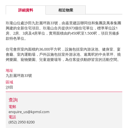
詳細資料
相近物業
玖瓏山位處沙田九肚麗坪路33號，由嘉里建設聯同信和集團及萬泰集團
興建的全新住宅項目。玖瓏山合共提供973個住宅單位，標準單位設1
房、2房、3房及4房單位，實用面積由約450呎至1,500呎，項目另備多
款特色單位。
住宅會所室內面積約36,000平方呎，設施包括室內游泳池、健身室、宴
會廳、室內運動場，戶外設施包括室外游泳池、逾萬呎的中央草坪、燒
烤樂園、寵物樂園、兒童遊樂場等，為住客提供動靜皆宜的活動空間。
地址
九肚麗坪路33號
區域
沙田
查詢
電郵
enquire_us@kpmsl.com
電話
(852) 2950 8200