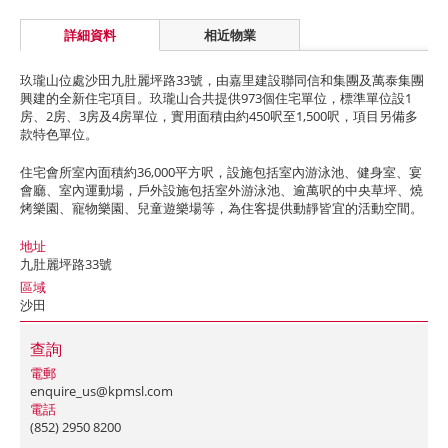
詳細資料
相近物業
玖瓏山位處沙田九肚麗坪路33號，由嘉里建設聯同信和集團及萬泰集團
興建的全新住宅項目。玖瓏山合共提供973個住宅單位，標準單位設1
房、2房、3房及4房單位，實用面積由約450呎至1,500呎，項目另備多
款特色單位。
住宅會所室內面積約36,000平方呎，設施包括室內游泳池、健身室、宴
會廳、室內運動場，戶外設施包括室外游泳池、逾萬呎的中央草坪、燒
烤樂園、寵物樂園、兒童遊樂場等，為住客提供動靜皆宜的活動空間。
地址
九肚麗坪路33號
區域
沙田
查詢
電郵
enquire_us@kpmsl.com
電話
(852) 2950 8200