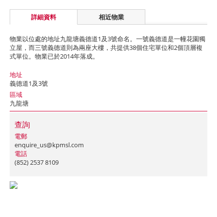
詳細資料
相近物業
物業以位處的地址九龍塘義德道1及3號命名。一號義德道是一幢花園獨
立屋，而三號義德道則為兩座大樓，共提供38個住宅單位和2個頂層複
式單位。物業已於2014年落成。
地址
義德道1及3號
區域
九龍塘
查詢
電郵
enquire_us@kpmsl.com
電話
(852) 2537 8109